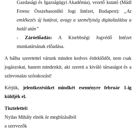
Gazdasági és Igazságügyi Akadémia), vezető kutató (Mádl
Ferenc Összehasonlító Jogi Intézet, Budapest):
„Az
emlékezés új határai, avagy a személyiség digitalizálása a
halál után”
- Záróelőadás:
A Kisebbségi Jogvédő Intézet
munkatársának előadása.
A bálba szeretettel várunk minden kedves érdeklődőt, nem csak
jogászokat, hanem mindenkit, aki szereti a kiváló társaságot és a
színvonalas szórakozást!
Kérjük,
jelentkezésüket mindkét eseményre február 1-ig
küldjék el.
Tisztelettel:
Nyilas Mihály elnök úr megbízásából
a szervezők