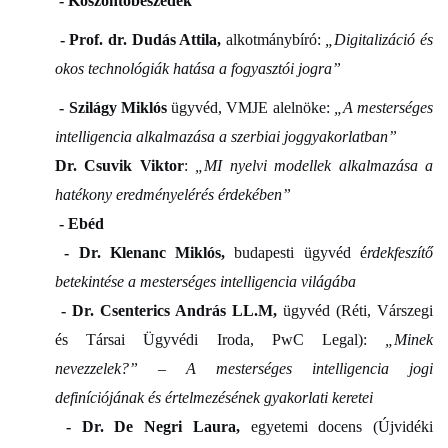
- Köszöntőbeszédek
- Prof. dr. Dudás Attila,
alkotmánybíró:
„Digitalizáció és
okos technológiák hatása a fogyasztói jogra”
- Szilágy Miklós
ügyvéd, VMJE alelnöke:
„A mesterséges
intelligencia alkalmazása a szerbiai joggyakorlatban”
Dr. Csuvik Viktor
:
„MI nyelvi modellek alkalmazása a
hatékony eredményelérés érdekében”
- Ebéd
- Dr. Klenanc Miklós,
budapesti ügyvéd é
rdekfeszítő
betekintése a mesterséges intelligencia világába
- Dr. Csenterics András LL.M,
ügyvéd (Réti, Várszegi
és Társai Ügyvédi Iroda, PwC Legal):
„Minek
nevezzelek?” – A mesterséges intelligencia jogi
definíciójának és értelmezésének gyakorlati keretei
- Dr. De Negri Laura,
egyetemi docens (Újvidéki