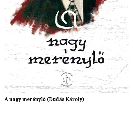
D
A nagy merénylő (Dudás Károly)
M
(