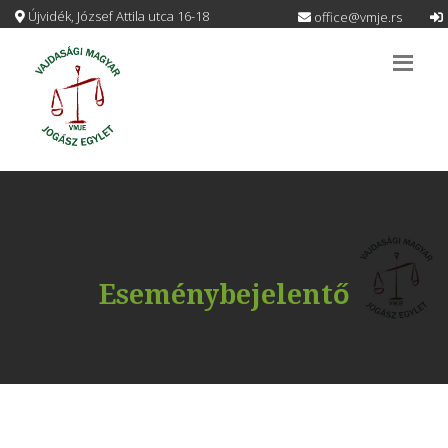
Újvidék, József Attila utca 16-18
office@vmje.rs
Eseménybejelentő