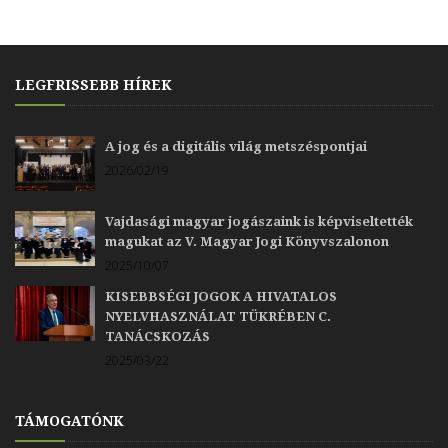
LEGFRISSEBB HÍREK
A jog és a digitális világ metszéspontjai
2026/02/19
Vajdasági magyar jogászaink is képviseltették
magukat az V. Magyar Jogi Könyvszalonon
2025/10/07
KISEBBSÉGI JOGOK A HIVATALOS
NYELVHASZNÁLAT TÜKRÉBEN C.
TANÁCSKOZÁS
2025/03/22
TÁMOGATÓNK