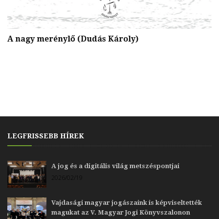
D
A nagy merénylő (Dudás Károly)
M
(
LEGFRISSEBB HÍREK
A jog és a digitális világ metszéspontjai
2026/02/19
Vajdasági magyar jogászaink is képviseltették
magukat az V. Magyar Jogi Könyvszalonon