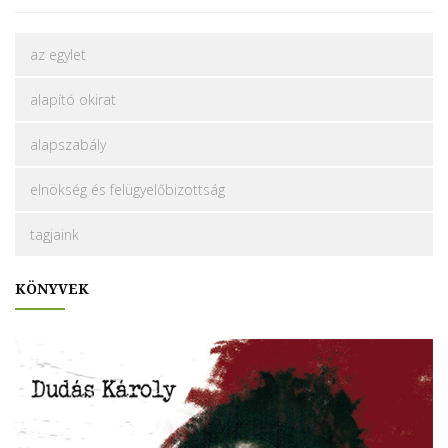
az egylet
alapító okirat
alapszabály
elnökség és felügyelőbizottság
tagjaink
KÖNYVEK