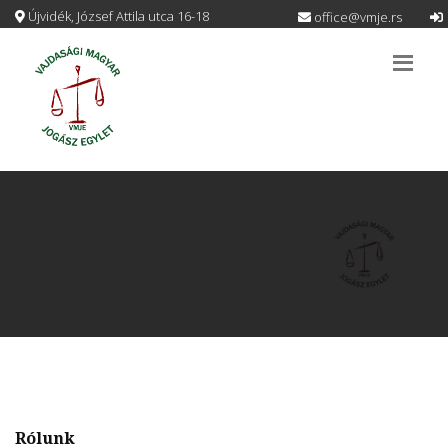
Újvidék, József Attila utca 16-18
office@vmje.rs
Rólunk