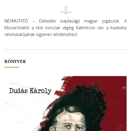
NÉVMUTATÓ – Délvidéki (vajdasági) magyar jogászok. A
Monarchiától a titói korszak végéig Kattintson
ide
a kiadvány
névmutatójának ingyenes letöltéséhez!
KÖNYVEK