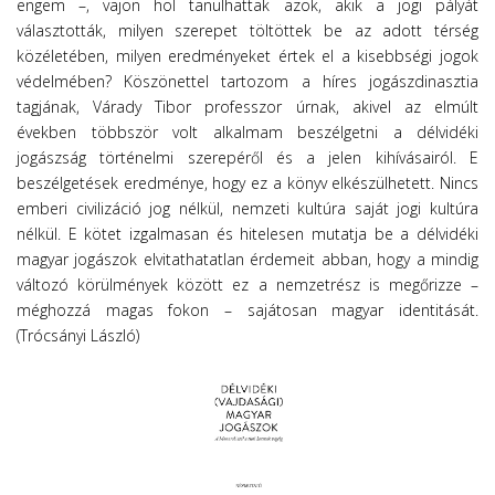
engem –, vajon hol tanulhattak azok, akik a jogi pályát
választották, milyen szerepet töltöttek be az adott térség
közéletében, milyen eredményeket értek el a kisebbségi jogok
védelmében? Köszönettel tartozom a híres jogászdinasztia
tagjának, Várady Tibor professzor úrnak, akivel az elmúlt
években többször volt alkalmam beszélgetni a délvidéki
jogászság történelmi szerepéről és a jelen kihívásairól. E
beszélgetések eredménye, hogy ez a könyv elkészülhetett. Nincs
emberi civilizáció jog nélkül, nemzeti kultúra saját jogi kultúra
nélkül. E kötet izgalmasan és hitelesen mutatja be a délvidéki
magyar jogászok elvitathatatlan érdemeit abban, hogy a mindig
változó körülmények között ez a nemzetrész is megőrizze –
méghozzá magas fokon – sajátosan magyar identitását.
(Trócsányi László)