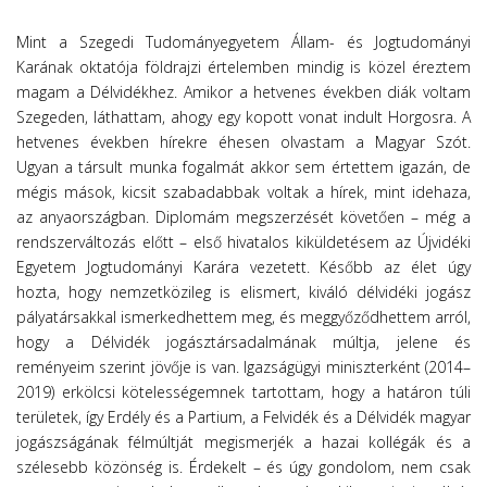
Mint a Szegedi Tudományegyetem Állam- és Jogtudományi
Karának oktatója földrajzi értelemben mindig is közel éreztem
magam a Délvidékhez. Amikor a hetvenes években diák voltam
Szegeden, láthattam, ahogy egy kopott vonat indult Horgosra. A
hetvenes években hírekre éhesen olvastam a Magyar Szót.
Ugyan a társult munka fogalmát akkor sem értettem igazán, de
mégis mások, kicsit szabadabbak voltak a hírek, mint idehaza,
az anyaországban. Diplomám megszerzését követően – még a
rendszerváltozás előtt – első hivatalos kiküldetésem az Újvidéki
Egyetem Jogtudományi Karára vezetett. Később az élet úgy
hozta, hogy nemzetközileg is elismert, kiváló délvidéki jogász
pályatársakkal ismerkedhettem meg, és meggyőződhettem arról,
hogy a Délvidék jogásztársadalmának múltja, jelene és
reményeim szerint jövője is van. Igazságügyi miniszterként (2014–
2019) erkölcsi kötelességemnek tartottam, hogy a határon túli
területek, így Erdély és a Partium, a Felvidék és a Délvidék magyar
jogászságának félmúltját megismerjék a hazai kollégák és a
szélesebb közönség is. Érdekelt – és úgy gondolom, nem csak