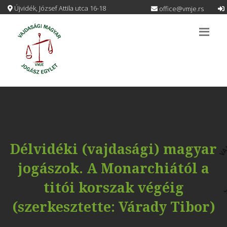
Újvidék, József Attila utca 16-18
office@vmje.rs
Délvidéki (vajdasági) magyar
jogászok. A Monarchiától a
titói korszak végéig
(szerkesztette: Várady Tibor)