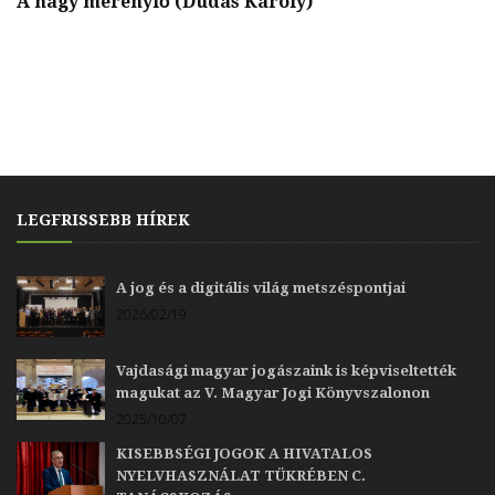
A nagy merénylő (Dudás Károly)
M
(
LEGFRISSEBB HÍREK
A jog és a digitális világ metszéspontjai
2026/02/19
Vajdasági magyar jogászaink is képviseltették
magukat az V. Magyar Jogi Könyvszalonon
2025/10/07
KISEBBSÉGI JOGOK A HIVATALOS
NYELVHASZNÁLAT TÜKRÉBEN C.